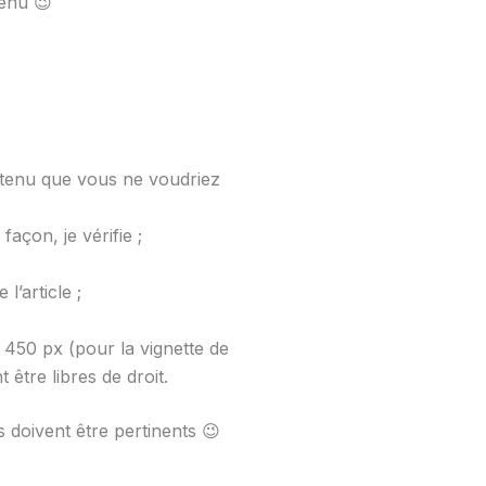
venu 😉
ontenu que vous ne voudriez
açon, je vérifie ;
l’article ;
 450 px (pour la vignette de
être libres de droit.
s doivent être pertinents 😉