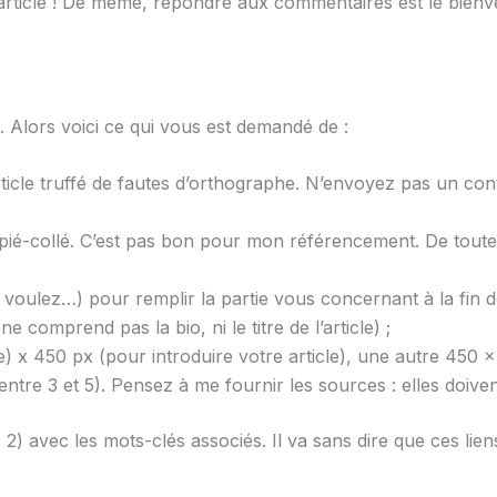
e article ! De même, répondre aux commentaires est le bien
. Alors voici ce qui vous est demandé de :
article truffé de fautes d’orthographe. N’envoyez pas un c
ié-collé. C’est pas bon pour mon référencement. De toute f
oulez…) pour remplir la partie vous concernant à la fin de 
 comprend pas la bio, ni le titre de l’article) ;
e) x 450 px (pour introduire votre article), une autre 450 x
re 3 et 5). Pensez à me fournir les sources : elles doivent 
2) avec les mots-clés associés. Il va sans dire que ces lien